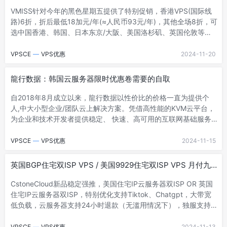
洛杉矶9929,洛杉矶CMIN2,日本大阪/东京IIJ,日本BGP,韩国
VMISS针对今年的黑色星期五提供了特别促销，香港VPS(国际线
BGP,英国伦敦AS9929住宅IP
路)6折，折后最低18加元/年(≈人民币93元/年)，其他全场8折，可
选中国香港、韩国、日本东京/大阪、美国洛杉矶、英国伦敦等机
房，线路方面含香港...
VPSCE
—
VPS优惠
2024-11-20
龍行数据：韩国云服务器限时优惠卷需要的自取
自2018年8月成立以来，龍行数据以性价比的价格一直为提供个
人,中大小型企业/团队云上解决方案。凭借高性能的KVM云平台，
为企业和技术开发者提供稳定、 快速、高可用的互联网基础服务
和一站式运维管理支持。2018...
VPSCE
—
VPS优惠
2024-11-15
英国BGP住宅双ISP VPS / 美国9929住宅双ISP VPS 月付九
折 年付七五折
CstoneCloud新品稳定强推，美国住宅IP云服务器双ISP OR 英国
住宅IP云服务器双ISP，特别优化支持Tiktok、Chatgpt，大带宽
低负载，云服务器支持24小时退款（无滥用情况下），独服支持
先...
VPSCE
—
VPS优惠
2024-11-13