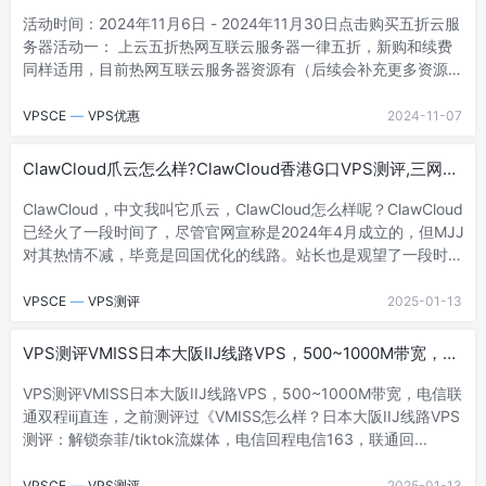
活动时间：2024年11月6日 - 2024年11月30日点击购买五折云服
务器活动一： 上云五折热网互联云服务器一律五折，新购和续费
同样适用，目前热网互联云服务器资源有（后续会补充更多资源满
足用户的需求）：香港...
VPSCE
—
VPS优惠
2024-11-07
ClawCloud爪云怎么样?ClawCloud香港G口VPS测评,三网去
程回程均直连内地,支持IPv6
ClawCloud，中文我叫它爪云，ClawCloud怎么样呢？ClawCloud
已经火了一段时间了，尽管官网宣称是2024年4月成立的，但MJJ
对其热情不减，毕竟是回国优化的线路。站长也是观望了一段时间
才来测...
VPSCE
—
VPS测评
2025-01-13
VPS测评VMISS日本大阪IIJ线路VPS，500~1000M带宽，电
信联通双程iij直连
VPS测评VMISS日本大阪IIJ线路VPS，500~1000M带宽，电信联
通双程iij直连，之前测评过《VMISS怎么样？日本大阪IIJ线路VPS
测评：解锁奈菲/tiktok流媒体，电信回程电信163，联通回...
VPSCE
—
VPS测评
2025-01-13