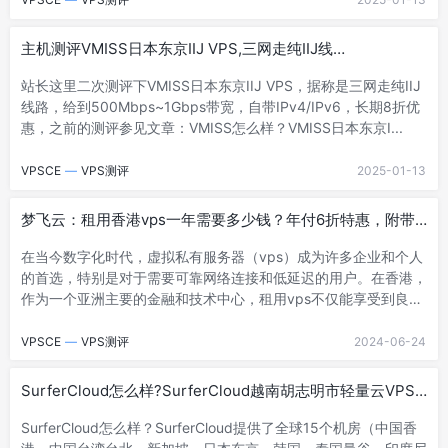
主机测评VMISS日本东京IIJ VPS,三网走纯IIJ线
路,500Mbps~1Gbps带宽,自带IPv6
站长这里二次测评下VMISS日本东京IIJ VPS，据称是三网走纯IIJ
线路，给到500Mbps~1Gbps带宽，自带IPv4/IPv6，长期8折优
惠，之前的测评参见文章：VMISS怎么样？VMISS日本东京I...
VPSCE
—
VPS测评
2025-01-13
梦飞云：租用香港vps一年需要多少钱？年付6折特惠，附带
测评
在当今数字化时代，虚拟私有服务器（vps）成为许多企业和个人
的首选，特别是对于需要可靠网络连接和低延迟的用户。在香港，
作为一个亚洲主要的金融和技术中心，租用vps不仅能享受到良好
的网络基础设施，还能获得卓越的服...
VPSCE
—
VPS测评
2024-06-24
SurferCloud怎么样?SurferCloud越南胡志明市轻量云VPS
测评分享,匿名云服务器,支持U付款
SurferCloud怎么样？SurferCloud提供了全球15个机房（中国香