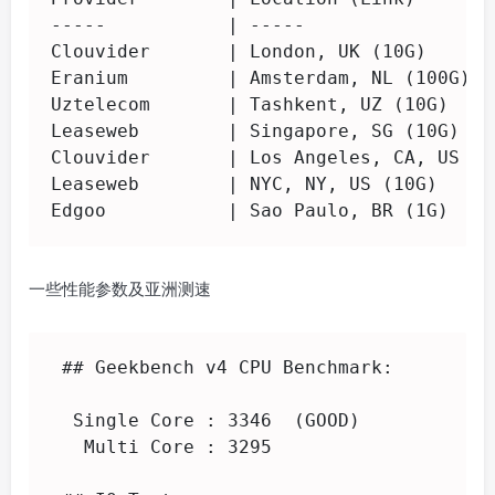
-----           | -----                 
Clouvider       | London, UK (10G)      
Eranium         | Amsterdam, NL (100G)  
Uztelecom       | Tashkent, UZ (10G)    
Leaseweb        | Singapore, SG (10G)   
Clouvider       | Los Angeles, CA, US (1
Leaseweb        | NYC, NY, US (10G)     
Edgoo           | Sao Paulo, BR (1G)    
一些性能参数及亚洲测速
 ## Geekbench v4 CPU Benchmark:

  Single Core : 3346  (GOOD)

   Multi Core : 3295
