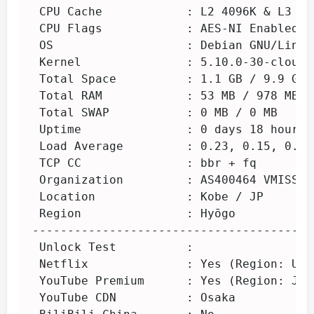
 CPU Cache            : L2 4096K & L3 163
 CPU Flags            : AES-NI Enabled &
 OS                   : Debian GNU/Linux
 Kernel               : 5.10.0-30-cloud-a
 Total Space          : 1.1 GB / 9.9 GB 

 Total RAM            : 53 MB / 978 MB (
 Total SWAP           : 0 MB / 0 MB

 Uptime               : 0 days 18 hour 39
 Load Average         : 0.23, 0.15, 0.16

 TCP CC               : bbr + fq

 Organization         : AS400464 VMISS In
 Location             : Kobe / JP

 Region               : Hyōgo

----------------------------------------
 Unlock Test          :

 Netflix              : Yes (Region: US)

 YouTube Premium      : Yes (Region: JP)

 YouTube CDN          : Osaka 
