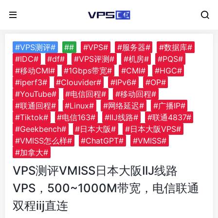
#VPS测评#
##
#VPS#
#服务器#
#数据库#
#IDC#
#df#
#VPS评测#
#机房#
#PQS#
#移动CMI#
#1Gbps带宽#
#CMI#
#HGC#
#iperf3#
#Clouvider#
#IPv6#
#OP#
#YouTube#
#电信回程#
#移动回程#
#联通回程#
#Linux#
#网络延迟#
#广播IP#
#Tiktok#
#电信163#
#IIJ线路#
#联通4837#
#Geekbench#
#日本大阪#
#日本大阪VPS#
#VMISS怎么样#
#ChatGPT#
#VMISS#
#加拿大#
VPS测评VMISS日本大阪IIJ线路
VPS，500~1000M带宽，电信联通
双程iij直连