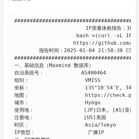
########################################
                       IP质量体检报告：38.47
                    bash <(curl -sL IP.C
                   https://github.com/xy
        报告时间：2025-01-04 21:58:38 CST
########################################
一、基础信息（Maxmind 数据库）

自治系统号：            AS400464

组织：                  VMISS

坐标：                  135°10′54″E, 34°41
地图：                  https://check.plac
城市：                  Hyōgo

使用地：                [JP]日本, [AS]亚洲

注册地：                [US]美国

时区：                  Asia/Tokyo

IP类型：                 广播IP 
