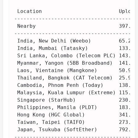
 Location                         Upload
----------------------------------------
 Nearby                           397.14
----------------------------------------
 India, New Delhi (Weebo)         65.27 
 India, Mumbai (Tatasky)          133.93
 Sri Lanka, Colombo (Telecom PLC) 143.37
 Myanmar, Yangon (5BB Broadband)  141.77
 Laos, Vientaine (Mangkone)       50.93 
 Thailand, Bangkok (CAT Telecom)  25.95 
 Cambodia, Phnom Penh (Today)     138.95
 Malaysia, Kuala Lumpur (Extreme) 115.44
 Singapore (StarHub)              230.07
 Philippines, Manila (PLDT)       183.01
 Hong Kong (HGC Global)           341.31
 Taiwan, Taipei (TAIFO)           273.46
 Japan, Tsukuba (SoftEther)       792.97
----------------------------------------