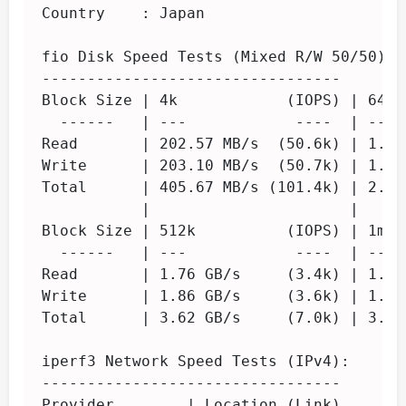
Country    : Japan

fio Disk Speed Tests (Mixed R/W 50/50) (
---------------------------------

Block Size | 4k            (IOPS) | 64k 
  ------   | ---            ----  | ----
Read       | 202.57 MB/s  (50.6k) | 1.47
Write      | 203.10 MB/s  (50.7k) | 1.48
Total      | 405.67 MB/s (101.4k) | 2.96
           |                      |     
Block Size | 512k          (IOPS) | 1m  
  ------   | ---            ----  | ----
Read       | 1.76 GB/s     (3.4k) | 1.63
Write      | 1.86 GB/s     (3.6k) | 1.74
Total      | 3.62 GB/s     (7.0k) | 3.37
iperf3 Network Speed Tests (IPv4):

---------------------------------

Provider        | Location (Link)       