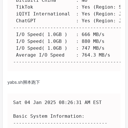
 BiliBili China       : No

 TikTok               : Yes (Region: Sin
 iQIYI International  : Yes (Region: JP)

 ChatGPT              : Yes (Region: JP)

----------------------------------------
 I/O Speed( 1.0GB )   : 666 MB/s

 I/O Speed( 1.0GB )   : 880 MB/s

 I/O Speed( 1.0GB )   : 747 MB/s

 Average I/O Speed    : 764.3 MB/s

----------------------------------------
yabs.sh脚本跑下
Sat 04 Jan 2025 08:26:31 AM EST

Basic System Information:

---------------------------------
