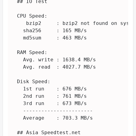
 ## IO Test

 CPU Speed:

    bzip2     : bzip2 not found on system
   sha256     : 165 MB/s

   md5sum     : 463 MB/s

 RAM Speed:

   Avg. write : 1638.4 MB/s

   Avg. read  : 4027.7 MB/s

 Disk Speed:

   1st run    : 676 MB/s

   2nd run    : 761 MB/s

   3rd run    : 673 MB/s

   -----------------------

   Average    : 703.3 MB/s

 ## Asia Speedtest.net
