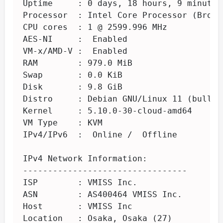
Uptime     : 0 days, 18 hours, 9 minutes

Processor  : Intel Core Processor (Broad
CPU cores  : 1 @ 2599.996 MHz

AES-NI     :  Enabled

VM-x/AMD-V :  Enabled

RAM        : 979.0 MiB

Swap       : 0.0 KiB

Disk       : 9.8 GiB

Distro     : Debian GNU/Linux 11 (bullsey
Kernel     : 5.10.0-30-cloud-amd64

VM Type    : KVM

IPv4/IPv6  :  Online /  Offline

IPv4 Network Information:

---------------------------------

ISP        : VMISS Inc.

ASN        : AS400464 VMISS Inc.

Host       : VMISS Inc

Location   : Osaka, Osaka (27)
