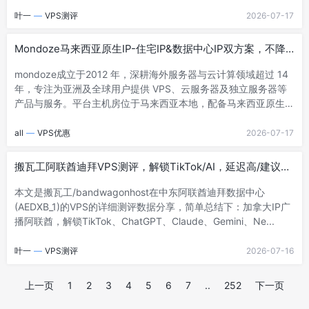
叶一
—
VPS测评
2026-07-17
Mondoze马来西亚原生IP-住宅IP&数据中心IP双方案，不降
速/不限流/杜绝脏IP封号
mondoze成立于2012 年，深耕海外服务器与云计算领域超过 14
年，专注为亚洲及全球用户提供 VPS、云服务器及独立服务器等
产品与服务。平台主机房位于马来西亚本地，配备马来西亚原生
IP（分数据中心和住宅...
all
—
VPS优惠
2026-07-17
搬瓦工阿联酋迪拜VPS测评，解锁TikTok/AI，延迟高/建议中
转
本文是搬瓦工/bandwagonhost在中东阿联酋迪拜数据中心
(AEDXB_1)的VPS的详细测评数据分享，简单总结下：加拿大IP广
播阿联酋，解锁TikTok、ChatGPT、Claude、Gemini、Ne...
叶一
—
VPS测评
2026-07-16
上一页
1
2
3
4
5
6
7
..
252
下一页
Posts