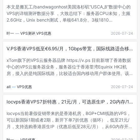
络还凑合
本文是搬瓦工/bandwagonhost美国洛杉矶“USCA_8”数据中心的
VPS的详细测评数据分享 ，大致总结下：服务器CPU未知，主频
2.6GHz，Unix bench测试，单核641.8分、3核1810...
叶一
—
VPS测评
,
VPS优惠
2026-07-24
V.PS香港VPS低至€6.95/月，1Gbps带宽，国际线路适合移动
用户
xTom旗下的VPS云服务器品牌 https://v.ps 目前新增了香港数据
中心的VPS云服务器业务，服务器位于香港荃湾Equinix HK2机
房，接入的是纯国际线路，比较适合国内移动用户群体使用。该香
港VP...
all
—
VPS优惠
2026-07-24
locvps香港VPS7折特惠，21元/月，可选原生IP，2G内存/1
核/30gSSD/750G流量/400M带宽
locvps当前暑假促销带来的是香港机房，BGP+CMI线路的VPS，
可以新国际1期或者2期，新开下单7折优惠（循环），低至21元/
月，支持选购香港原生IP（优惠后低至28元/月），从6G内存开始
支持Windo...
叶一
—
VPS优惠
2026-07-23