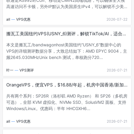
联通走AS9929/CUII、移动走CMIN2高端线路，可以确保全天候
高速访问不卡顿，另外IP默认为美国原生IPv4，可以解锁不少美国
流媒体。...
all
—
VPS优惠
2026-07-22
搬瓦工美国纽约VPS(USNY_6)测评，解锁TikTok/AI，适合联
通用户
本文是搬瓦工/bandwagonhost美国纽约“USNY_6”数据中心的
VPS的详细测评数据分享，大致总结如下：AMD EPYC 9004，主
频2645.030MHzUnix bench 测试，单核跑分720...
叶一
—
VPS测评
2026-07-21
OrangeVPS，便宜VPS，$16.88/年起，机房中国香港/新加
坡/美国/日本
共有两个系列：SP26R（洛杉矶 AMD Ryzen） 和 SP26（多机房
可选），全部 KVM 虚拟化、NVMe SSD、SolusVM2 面板、支持
Windows/Linux。优惠码：半年 HHCGXH6...
all
—
VPS优惠
2026-07-21