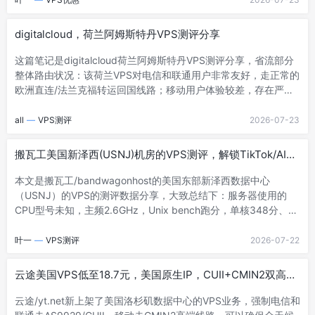
digitalcloud，荷兰阿姆斯特丹VPS测评分享
这篇笔记是digitalcloud荷兰阿姆斯特丹VPS测评分享，省流部分
整体路由状况：该荷兰VPS对电信和联通用户非常友好，走正常的
欧洲直连/法兰克福转运回国线路；移动用户体验较差，存在严重
的跨洋绕路和骨干网高...
all
—
VPS测评
2026-07-23
搬瓦工美国新泽西(USNJ)机房的VPS测评，解锁TikTok/AI，
不适合电信用户
本文是搬瓦工/bandwagonhost的美国东部新泽西数据中心
（USNJ）的VPS的测评数据分享，大致总结下：服务器使用的
CPU型号未知，主频2.6GHz，Unix bench跑分，单核348分、3
核986分...
叶一
—
VPS测评
2026-07-22
云途美国VPS低至18.7元，美国原生IP，CUII+CMIN2双高端
线路
云途/yt.net新上架了美国洛杉矶数据中心的VPS业务，强制电信和