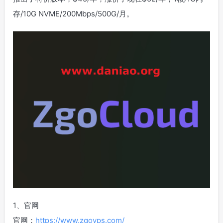
存/10G NVME/200Mbps/500G/月。
1、官网
官网：
https://www.zgovps.com/