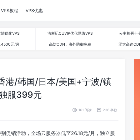
VPS教程
VPS优惠
陆优化VPS
洛杉矶CUVIP优化网络VPS
云主机买十
4500元/月
高防CDN，海外防御免费
亚太高速CD
港/韩国/日本/美国+宁波/镇
、独服399元
161 阅读
236 字数
18特别促销活动，全场云服务器低至26.18元/月，独立服