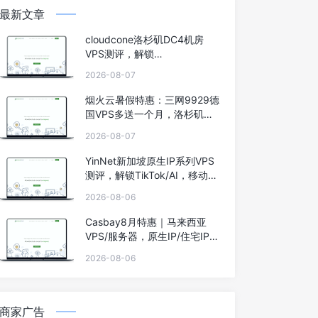
最新文章
cloudcone洛杉矶DC4机房
VPS测评，解锁
TikTok/AI/Netflix等
2026-08-07
烟火云暑假特惠：三网9929德
国VPS多送一个月，洛杉矶
9929双ISP住宅IP系列低至40
2026-08-07
元
YinNet新加坡原生IP系列VPS
测评，解锁TikTok/AI，移动效
果极佳
2026-08-06
Casbay8月特惠｜马来西亚
VPS/服务器，原生IP/住宅IP，
低至44马币，买6个月送6个
2026-08-06
月，100Mbps不限流量
商家广告