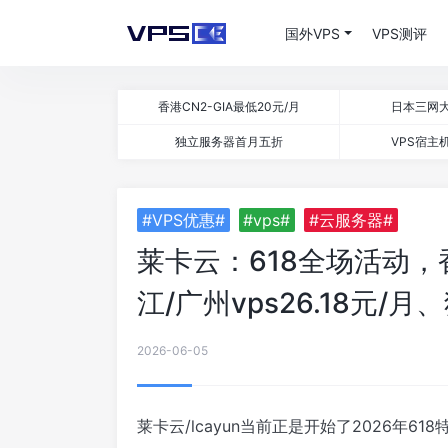
国外VPS
VPS测评
香港CN2-GIA最低20元/月
日本三网大
独立服务器首月五折
VPS宿主机
#VPS优惠#
#vps#
#云服务器#
莱卡云：618全场活动，香
江/广州vps26.18元/月
2026-06-05
莱卡云/lcayun当前正是开始了2026年6