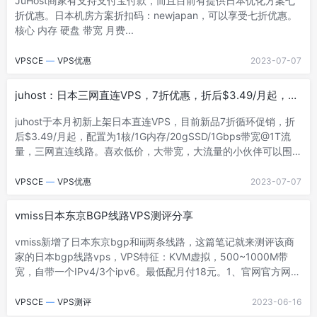
JuHost商家有支持支付宝付款，而且目前有提供日本优化方案七
折优惠。日本机房方案折扣码：newjapan，可以享受七折优惠。
核心 内存 硬盘 带宽 月费...
VPSCE
—
VPS优惠
2023-07-07
juhost：日本三网直连VPS，7折优惠，折后$3.49/月起，
1Gbps带宽@1T流量
juhost于本月初新上架日本直连VPS，目前新品7折循环促销，折
后$3.49/月起，配置为1核/1G内存/20gSSD/1Gbps带宽@1T流
量，三网直连线路。喜欢低价，大带宽，大流量的小伙伴可以围
观。1、官...
VPSCE
—
VPS优惠
2023-07-07
vmiss日本东京BGP线路VPS测评分享
vmiss新增了日本东京bgp和iij两条线路，这篇笔记就来测评该商
家的日本bgp线路vps，VPS特征：KVM虚拟，500~1000M带
宽，自带一个IPv4/3个ipv6。最低配月付18元。1、官网官方网
站：...
VPSCE
—
VPS测评
2023-06-16