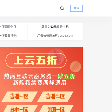
商家
个月送两个月
韩国CN2线路云主机
N体验激活码
广告位招商ad#vpsce.com