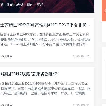
分货，贵的未必好，贱的一定烂。
t瑞士苏黎世VPS评测 高性能AMD EPYC平台非优
xt新增瑞士苏黎世VPS方案，在硬件配置方面基本上与其它机房
依旧是NVMe硬盘，1Gbps带宽，月付2.99美元起，租用性价
那么，Evoxt瑞士苏黎世VPS好不好？接下来将对其进行简单
看整体配置和访问速度情况是怎样的，是否适合我们选用。如果
话，不妨一起来看看吧。Evoxt波兰华沙VPS全部基于KVM虚
VPS测评
2025-04-01
Me硬盘，默认1Gbps带宽，内存、CPU、硬盘、IPv4都是可以
月付2.99美元起，方案配置如下列表所示：Evoxt 5%循环优
809-ecscoupon支持1个IPv4和IPv6支持主流Linu- 阅读剩余
mart德国“CN2线路”云服务器测评
art德国精品线路云服务器测评数据分享，此外还可以选择大陆优
、国际BGP。目前该商家的欧洲数据中心有法兰克福、伦敦、阿
、马德里、曼彻斯特、巴黎、斯德哥尔摩、华沙。1、官网网
s://www.raksmart.com2、测评套餐可选线路：大陆优化、精品
、国际BGP德国云服务器CPU：1核~128核内存：1G~512G系
VPS测评
2025-03-31