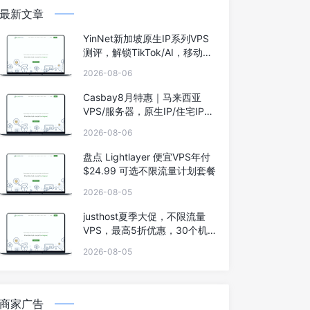
最新文章
YinNet新加坡原生IP系列VPS
测评，解锁TikTok/AI，移动效
果极佳
2026-08-06
Casbay8月特惠｜马来西亚
VPS/服务器，原生IP/住宅IP，
低至44马币，买6个月送6个
2026-08-06
月，100Mbps不限流量
盘点 Lightlayer 便宜VPS年付
$24.99 可选不限流量计划套餐
2026-08-05
justhost夏季大促，不限流量
VPS，最高5折优惠，30个机
房可选，阿姆斯特丹/洛杉矶/东
2026-08-05
京/新加坡等
商家广告