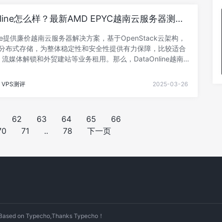
- 阅读剩余部分 -
Online怎么样？最新AMD EPYC越南云服务器测评
line提供廉价越南云服务器解决方案，基于OpenStack云架构，
ph分布式存储，为整体稳定性和安全性提供有力保障，比较适合
流媒体解锁和外贸建站等业务租用。那么，DataOnline越南
怎么样？整体硬件配置和国内访问速度是否理想？刚好趁着商家
小编也入手一台基础型方案，本文将对其进行简单测评，看看数
VPS测评
2025-03-26
究竟如何。DataOnline越南云服务器采用KVM虚拟化，
en 4 SSD存储，200Mbps带宽，不限制流量，内置AntiDDoS
，自带10Gbps DDoS防御，2GB内存开始支持Windows-
62
63
64
65
66
分 -
70
71
..
78
下一页
 on Typecho,Thanks Typecho！