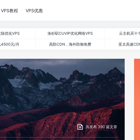
VPS教程
VPS优惠
陆优化VPS
洛杉矶CUVIP优化网络VPS
云主机买十
4500元/月
高防CDN，海外防御免费
亚太高速CD
共发布 390 篇文章