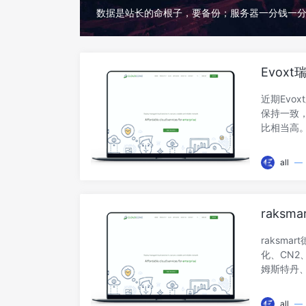
数据是站长的命根子，要备份；服务器一分钱一
Evox
化 网络
近期Evo
保持一致，
比相当高。
测评，看
准备入手的
all
—
拟化，NV
弹性定制，
惠码：AFF
raks
部分 -
raksm
化、CN2
姆斯特丹
址：http
网、CN2
all
—