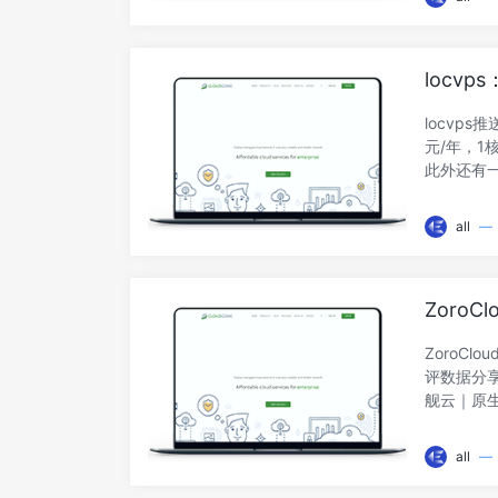
统盘：40G
码：Clou
Mod
locvp
心/2G内
locvp
生IPv4
元/年，1核
此外还有一
注册账号）
https:
all
—
期限量特
2025硬
期限量特惠
ZoroC
评数据
ZoroCl
评数据分享
舰云｜原生
https:/
测试IP：3
all
—
ZOROC
CPU：Xeo