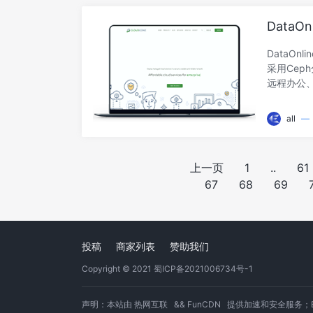
MB/s4、
Data
报告
DataOn
采用Ce
远程办公、
云服务器
搞活动，
all
—
据表现情况
NVMe G
和强大防火墙
上一页
1
..
61
Posts
阅读剩余部
67
68
69
Navigation
投稿
商家列表
赞助我们
Copyright © 2021
蜀ICP备2021006734号-1
声明：本站由
热网互联
&&
FunCDN
提供加速和安全服务；Based