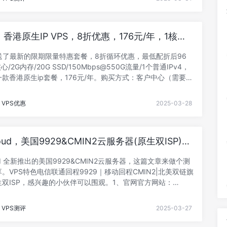
 SSD数据盘：HDD/SSD，可自选~带宽：1M~5000M优惠
d-TP-30%dis价格：$5.31/月购买链接3、系统参数CPU
el : Intel(R) X- 阅读剩余部分 -
s：香港原生IP VPS，8折优惠，176元/年，1核
存/20G SSD/150Mbps@550G流量/1个香港原
s推送了最新的限期限量特惠套餐，8折循环优惠，最低配折后96
心/2G内存/20G SSD/150Mbps@550G流量/1个普通IPv4，
款香港原生ip套餐，176元/年。购买方式：客户中心（需要先
->限期限量特惠计划（秒杀区）1、官网网址：
//www.locvps.net/2、优惠活动全场8折循环优惠码：20253、限
VPS优惠
2025-03-28
惠计划（秒杀区）以下为原价，请注意使用8折循环优惠码：
件配置可扩展~~~购买方式：客户中心（需要先注册账号）->限
计划（秒杀区）香港新国际测速：https://hk- 阅读剩余部分 -
loud，美国9929&CMIN2云服务器(原生双ISP)测
分享
oud 全新推出的美国9929&CMIN2云服务器，这篇文章来做个测
。VPS特色电信联通回程9929｜移动回程CMIN2|北美双链旗
双ISP，感兴趣的小伙伴可以围观。1、官网官方网站：
/my.zorocloud.com2、美国9929&CMIN2云服务器(原生双ISP)
8.245.199.1 (电信联通9929，移动CMIN2)优惠码：
VPS测评
2025-03-27
LOUD807（月付83折，季度75折，年付68折）3、基本参数
n(R) Gold 5120 CPU @ 2.20GHz，磁盘IO大致 353.0