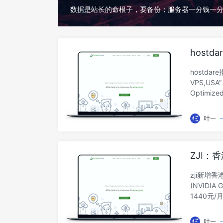
数据是站长的命根子，要备份；服务器一分钱一
hostd
存/200
hostda
VPS,USA”
Optimize
VPS U
宽。1、官网
叶一
称“Chea
ZJI：香
存)，8
zji新增
(NVIDI
1440元/
准均衡】网
优惠内容：
叶一