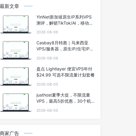
最新文章
YinNet新加坡原生IP系列VPS
测评，解锁TikTok/AI，移动效
果极佳
2026-08-06
Casbay8月特惠｜马来西亚
VPS/服务器，原生IP/住宅IP，
低至44马币，买6个月送6个
2026-08-06
月，100Mbps不限流量
盘点 Lightlayer 便宜VPS年付
$24.99 可选不限流量计划套餐
2026-08-05
justhost夏季大促，不限流量
VPS，最高5折优惠，30个机
房可选，阿姆斯特丹/洛杉矶/东
2026-08-05
京/新加坡等
商家广告