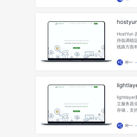
CPU：In
2080Ti
30Mbps
hosty
(IIJ/软
HostYu
持低调稳
线路方面有香
折优惠码，
把商家的
叶一
https:/
[香港CLD
速:https
ligh
余部分 -
中国优化
light
立服务器业
存储，支持
IPv4、
络”和非优
叶一
服务器使用。官
宝、信用