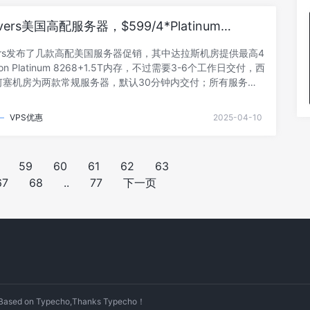
25JPCH20OFF，有效期至本月30日日本云服- 阅读剩余部分 -
ervers美国高配服务器，$599/4*Platinum
.5T内存/15.36TSSD/100T流量/10Gbps带宽
ervers发布了几款高配美国服务器促销，其中达拉斯机房提供最高4
Xeon Platinum 8268+1.5T内存，不过需要3-6个工作日交付，西
何塞机房为两款常规服务器，默认30分钟内交付；所有服务器
自行安装操作系统/重启/重装等操作。spinservers是1994
MET International旗下服务器品牌，支持多种付款方式，
—
VPS优惠
2025-04-10
。官方网站：https://www.spinservers.com加密货币、信
Pal、支付宝、Amazonpay、webmoney等多种付款方式。达
3- 阅读剩余部分 -
59
60
61
62
63
67
68
..
77
下一页
 on Typecho,Thanks Typecho！