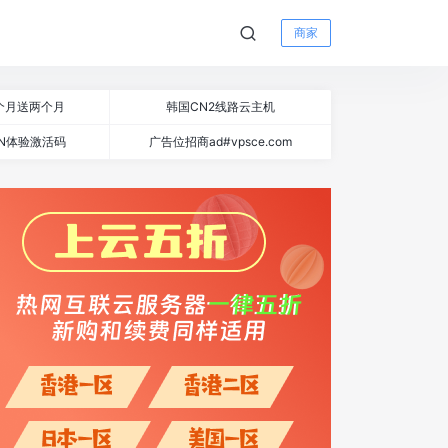
商家
个月送两个月
韩国CN2线路云主机
N体验激活码
广告位招商ad#vpsce.com