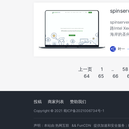
惠码：20
spins
8268/1
spins
路Intel 
海岸的圣
均可以在后台
年成立的美国
叶一
可以放心购买
用卡、Pay
拉斯机房（
上一页
1
..
58
Posts
64
65
66
Navigation
投稿
商家列表
赞助我们
Copyright © 2021
蜀ICP备2021006734号-1
声明：本站由
热网互联
&&
FunCDN
提供加速和安全服务；Based