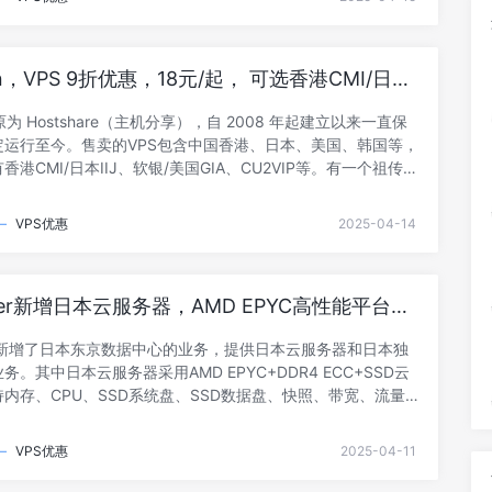
tel E5-2680v4 十二核心二十四线程显卡：NVIDIA GTX
 @ 22G显存内存：64GB ECC硬盘：1TB SSD带宽：
IPv4：1个IPv48折- 阅读剩余部分 -
un，VPS 9折优惠，18元/起， 可选香港CMI/日本
银)/美国cmin2等
n 原为 Hostshare（主机分享），自 2008 年起建立以来一直保
定运行至今。售卖的VPS包含中国香港、日本、美国、韩国等，
港CMI/日本IIJ、软银/美国GIA、CU2VIP等。有一个祖传9
折后VPS低至18元/月，感兴趣的小伙伴可以围观。这篇笔记
全部套餐都整理罗列出来。1、官网网址：
—
VPS优惠
2025-04-14
/www.hostyun.com/2、优惠码全场9折循环优惠码：hostyun3、
-Raid]老牌廉价机房,线路测
://hkg.speedtest.hostyun.com机房:双向共享1G端口三- 阅读剩
tlayer新增日本云服务器，AMD EPYC高性能平台，
/国际BGP网络，$12/月起
layer新增了日本东京数据中心的业务，提供日本云服务器和日本独
务。其中日本云服务器采用AMD EPYC+DDR4 ECC+SSD云
内存、CPU、SSD系统盘、SSD数据盘、快照、带宽、流量、
操作系统的全面自定义选择，网络可选面向中国大陆的“优化网
化的“国际BGP”线路，需要说的是“标准网络”目前仅提供给独立
—
VPS优惠
2025-04-11
方网站：https://lightlayer.net/当前仅支持PayPal、支付
卡付款，后期会跟进增加加密货币等多种付款方式。8折循环优