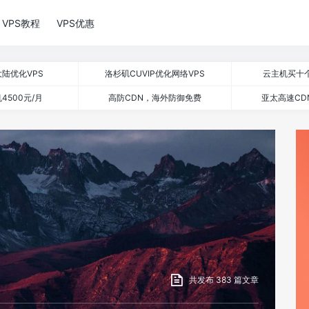
VPS教程
VPS优惠
陆优化VPS
洛杉矶CUVIP优化网络VPS
云主机买十
4500元/月
高防CDN，海外防御免费
亚太高速CD
共发布 383 篇文章