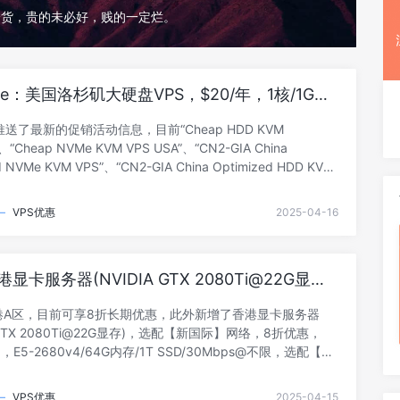
分货，贵的未必好，贱的一定烂。
are：美国洛杉矶大硬盘VPS，$20/年，1核/1G内
g硬盘/500Mbps@2T流量
re推送了最新的促销活动信息，目前“Cheap HDD KVM
、“Cheap NVMe KVM VPS USA”、“CN2-GIA China
d NVMe KVM VPS”、“CN2-GIA China Optimized HDD KVM
SA”这4款套餐都年付用户可后台发工单免费获得双倍内存和带
网址：https://hostdare.com2、美国大硬盘VPS套餐全
—
VPS优惠
2025-04-16
p HDD KVM VPS,USA”，特色，国际BGP，HDD大硬盘4折优惠
码：6OU19PTR6P ，循环优惠，有效期至5月- 阅读剩余部分 -
港显卡服务器(NVIDIA GTX 2080Ti@22G显
折优惠，1440元/月
香港A区，目前可享8折长期优惠，此外新增了香港显卡服务器
A GTX 2080Ti@22G显存)，选配【新国际】网络，8折优惠，
月，E5-2680v4/64G内存/1T SSD/30Mbps@不限，选配【标
络，八折月付：1600元/月。点击进入：zji官方网站地址ZJI
全场8折：2025(长期优惠)1、香港葵湾B型配置优惠套餐
—
VPS优惠
2025-04-15