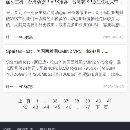
丽萨主机：台湾动态IP VPS推荐，台湾双ISP原生住宅大带宽
提供20G高防保护（可升级200G）；8G内存给3个IPv4，10- 阅
VDS，IP纯净， 流媒体解锁超级棒
读剩余部分 -
最近拿到了一丽萨主机台湾动态ip VPS来做测评，对于固定IP地址
的VPS主机我们应该看的比较多的，动态IP服务器还是比较少见
的。尤其是需要用到更换IP，或者是多IP业务的用途，需要动态IP
或者多IP对于业务能够节省成本。在这里，我们看到 丽萨主机商
提供的台湾动态IP主机，而且还是家宅原生IP网络。丽萨主机官
叶一
—
VPS优惠
2025-09-30
网：点击直达台湾双ISP原生住宅动态IP大带宽VPS 【中华电信
hinet】默认分配中华电信hinet动态IP，用户可自助一键更换IP，
SpartanHost：美国西雅图CMIN2 VPS，$24/月，
同时支持web API切换IP。流媒体全解锁。解锁动画疯，IP纯净。
4CPU(AMD Ryzen 7950X）)/4GB内存/100G
Gbps超大带宽，支持Tiktok, GPT, FB营销，W- 阅读剩余部分 -
SpartanHost（斯巴达）推出了美国西雅图CMIN2 VPS套餐，最
SSD/200Mbps端口@2TB流量
低配月付24美元，配置4CPU(AMD Ryzen 7950X）)/4GB内
存/100GB空间/200Mbps上行10Gbps下行@2TB月流量，此外还
有20Gb/s TCP DDoS 保护，可付费升级至200Gb/s，总结起来就
是cmin2优化线路 + DDoS防御 + AMD 7950X，此外还要吐槽月
叶一
—
VPS优惠
2025-09-29
付24美元的机器，流量就给2T~~~1、官网网址：
https://spartanhost.org/2、CMIN2 Premium KVM VPS –
上一页
1
..
36
37
38
39
40
41
Posts
Seattlekvm虚拟，带宽为200Mbps~- 阅读剩余部分 -
42
43
44
45
46
..
77
下一页
Navigation
投稿
商家列表
赞助我们