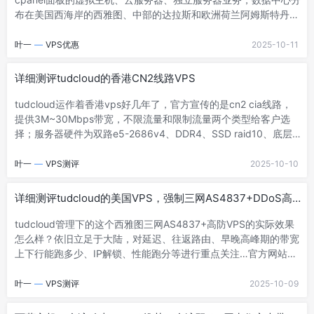
布在美国西海岸的西雅图、中部的达拉斯和欧洲荷兰阿姆斯特丹。
至此hostwinds已经运作满15周年，官方当前针对cpanel面板的虚
拟主机搞2.5折一次性优惠，如果买3年低至1.7折，每一款虚拟主
叶一
—
VPS优惠
2025-10-11
机都带一个免费的独立IPv4（这与其他家都要花大价钱购买IP完全
不一样）。支持PayPal、信用卡、加密货币等付款。官方网站：
详细测评tudcloud的香港CN2线路VPS
https://www.hostwinds.com付款方式：比特币、信用卡、
PayPal具体配置及价格（无需优惠码直接购买）Bas- 阅读剩余部
tudcloud运作着香港vps好几年了，官方宣传的是cn2 cia线路，
分 -
提供3M~30Mbps带宽，不限流量和限制流量两个类型给客户选
择；服务器硬件为双路e5-2686v4、DDR4、SSD raid10、底层
为KVM虚拟，从3G内存起支持Windows。实际效果到底怎么样？
是否适合内地用户群体？本文立足于内地用户群体，尤其关注延
叶一
—
VPS测评
2025-10-10
迟、去程和回程路由、境内多节点的早晚高峰期间的带宽上下行测
试数据、IP解锁、VPS性能，详细测评数据仅供参考。官方网站：
详细测评tudcloud的美国VPS，强制三网AS4837+DDoS高
https://billing.tudcloud.com8折优惠码：zhujiceping20 ，支
防保护
持“月付、季付、半年付、- 阅读剩余部分 -
tudcloud管理下的这个西雅图三网AS4837+高防VPS的实际效果
怎么样？依旧立足于大陆，对延迟、往返路由、早晚高峰期的带宽
上下行能跑多少、IP解锁、性能跑分等进行重点关注…官方网站：
https://billing.tudcloud.com8折优惠码：zhujiceping20 ，支
持“月付、季付、半年付、年付”7折优惠码：zhujiceping30 ，仅
叶一
—
VPS测评
2025-10-09
限年付2年3年付KVM虚拟，三网强制走AS4837，默认1Gbps带
宽，2*e5-2699v3、DDR4、SSD raid10、自带一个IPv4，免费