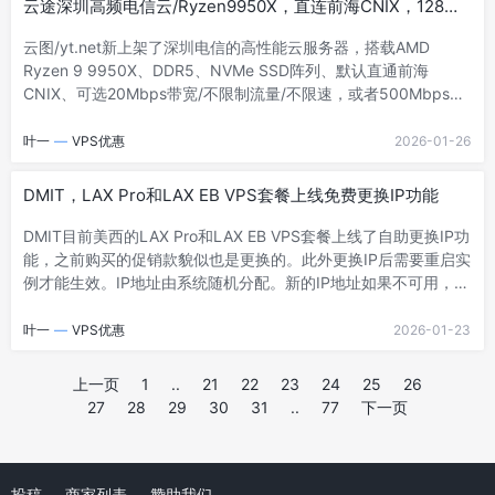
云途深圳高频电信云/Ryzen9950X，直连前海CNIX，128
IPv4（双ISP属性）+5个IPv6（均为原生）服务- 阅读剩余部分 -
元-2G内存/2核/50gNVMe/2T流量/500M带宽
云图/yt.net新上架了深圳电信的高性能云服务器，搭载AMD
Ryzen 9 9950X、DDR5、NVMe SSD阵列、默认直通前海
CNIX、可选20Mbps带宽/不限制流量/不限速，或者500Mbps带
宽/每个月2T流量，自带一个IPv4。当前，官方正在搞7折循环促
销活动，先到先得！特别提醒：域名需要自己本案，在云服务器上
叶一
—
VPS优惠
2026-01-26
使用会自动过白！官方网站：https://cloud.yt.net/深圳电信高频
云（ AMD Ryzen 9 9950X ）内存：2GCPU：2核硬盘：50G
DMIT，LAX Pro和LAX EB VPS套餐上线免费更换IP功能
NVMe流量：20Mbps带宽/不限流量 或者 2T流量/月/500Mbps带
宽IPv4：- 阅读剩余部分 -
DMIT目前美西的LAX Pro和LAX EB VPS套餐上线了自助更换IP功
能，之前购买的促销款貌似也是更换的。此外更换IP后需要重启实
例才能生效。IP地址由系统随机分配。新的IP地址如果不可用，需
要联系客服处理。间隔更换IP地址可能存在腐败。此外满足一定条
件后可免费更换IP地址，详情看下文：1、官网网址：
叶一
—
VPS优惠
2026-01-23
https://www.dmit.io/2、更换IPTips：更换IP后需要重启实例才能
生效，IP地址由系统随机分配。新的IP地址如果不可用，需要联系
上一页
1
..
21
22
23
24
25
26
Posts
客服处理。间隔更换IP地址可能存在腐败。后期免费更换，满足一
27
28
29
30
31
..
77
下一页
定条件后可免费更换IP地址交换条件上次更换至少 15 天购买- 阅
Navigation
读剩余部分 -
投稿
商家列表
赞助我们