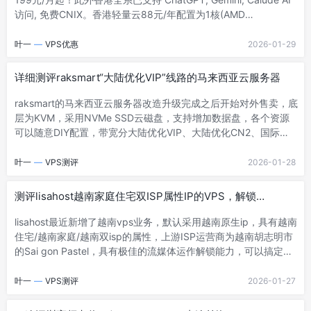
访问, 免费CNIX。香港轻量云88元/年配置为1核(AMD
7**2)1G/15G NVME/100M@600G。香港云服务器为AMD 7002
系列CPU，此外2核2G 香港Intel VPS，¥110/年。1、官网：
叶一
—
VPS优惠
2026-01-29
https://yecaoyun.com/目前香港全系支持 ChatGPT, Gemini,
Calude AI访问, 免费CNIX.2、5折新购专享 - 香港VPS云服务器该
详细测评raksmart“大陆优化VIP”线路的马来西亚云服务器
优惠新购专享1年付有效，每位客户限- 阅读剩余部分 -
raksmart的马来西亚云服务器改造升级完成之后开始对外售卖，底
层为KVM，采用NVMe SSD云磁盘，支持增加数据盘，各个资源
可以随意DIY配置，带宽分大陆优化VIP、大陆优化CN2、国际
BGP。估计有不少人运作东南亚业务的人群想知道raksmart的马来
西亚云服务器到底怎么样？主机测评亲自开了个给大家做个详细的
叶一
—
VPS测评
2026-01-28
测评，方便大家查看，数据仅供参考。官方网站：
https://www.raksmart.com美国公司，无需实名、免备，加密货
测评lisahost越南家庭住宅双ISP属性IP的VPS，解锁
币、信用卡、paypal、支付宝都可付款。马来西亚-云服务器-DIY
TikTok/chatgpt等
配置内存：1G~768GCPU：1核~255核系统盘：50G~1T，H- 阅
lisahost最近新增了越南vps业务，默认采用越南原生ip，具有越南
读剩余部分 -
住宅/越南家庭/越南双isp的属性，上游ISP运营商为越南胡志明市
的Sai gon Pastel，具有极佳的流媒体运作解锁能力，可以搞定越
南tiktok/chatgpt/gemini/Claude/netflix等。接下来主机测评立足
于国内用户的视觉为大家带来了详细的测评数据，仅供参考。官方
叶一
—
VPS测评
2026-01-27
网站：https://lisahost.com/9折优惠码： TS-CBP205DQJE ，续
费同价越南住宅双ISP属性IP的VPS越南西贡邮电SPT，自带一个