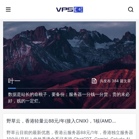
叶一
共发布 384 篇文章
数据是站长的命根子，要备份；服务器一分钱一分货，贵的未必
好，贱的一定烂。
野草云，香港轻量云88元/年(接入CNIX)，1核(AMD
7**2)1G/15G NVME/100M优质@380G月流量
野草云目前的最新优惠，香港云服务器88元/1年，香港独立服务器
199元/月起！此外香港全系已支持 ChatGPT, Gemini, Calude AI