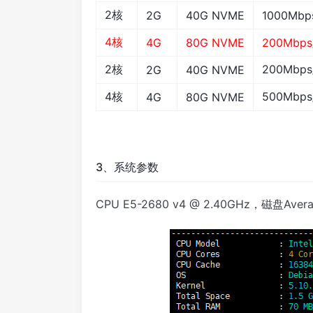
2核
2G
40G NVME
1000Mbp
4核
4G
80G NVME
200Mbps
2核
200Mbp
2G
40G NVME
4核
500Mbp
4G
80G NVME
3、系统参数
CPU E5-2680 v4 @ 2.40GHz，磁盘Average