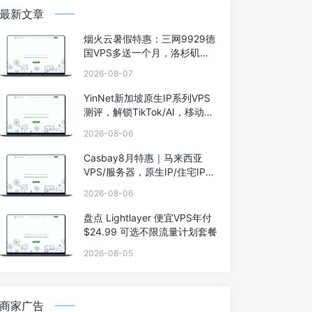
最新文章
烟火云暑假特惠：三网9929德
国VPS多送一个月，洛杉矶
9929双ISP住宅IP系列低至40
2026-08-07
元
YinNet新加坡原生IP系列VPS
测评，解锁TikTok/AI，移动效
果极佳
2026-08-06
Casbay8月特惠｜马来西亚
VPS/服务器，原生IP/住宅IP，
低至44马币，买6个月送6个
2026-08-06
月，100Mbps不限流量
盘点 Lightlayer 便宜VPS年付
$24.99 可选不限流量计划套餐
2026-08-05
商家广告