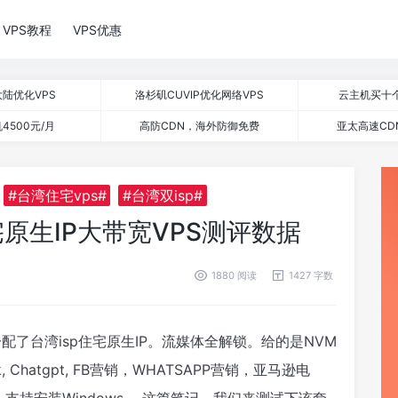
VPS教程
VPS优惠
陆优化VPS
洛杉矶CUVIP优化网络VPS
云主机买十
4500元/月
高防CDN，海外防御免费
亚太高速CD
#台湾住宅vps#
#台湾双isp#
P住宅原生IP大带宽VPS测评数据
1880 阅读
1427 字数
认分配了台湾isp住宅原生IP。流媒体全解锁。给的是NVM
Chatgpt, FB营销，WHATSAPP营销，亚马逊电