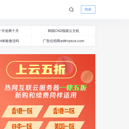
商家
个月送两个月
韩国CN2线路云主机
N体验激活码
广告位招商ad#vpsce.com