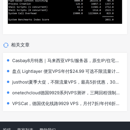
相关文章
Casbay8月特惠｜马来西亚VPS/服务器，原生IP/住宅
IP，低至44马币，买6个月送6个月，100Mbps不限流量
盘点 Lightlayer 便宜VPS年付$24.99 可选不限流量计划
套餐
justhost夏季大促，不限流量VPS，最高5折优惠，30个
机房可选，阿姆斯特丹/洛杉矶/东京/新加坡等
onetechcloud德国9929系列VPS测评，三网回程强制
AS9929，解锁TikTok/AI
VPSCat，德国优化线路9929 VPS，月付7折/年付6折，
$30.6/年，1核1G/ 20G SSD/30M@1T流量
投稿
商家列表
赞助我们