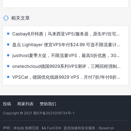
相关文章
Casbay8月特惠｜马来西亚VPS/服务器，原生IP/住宅
IP，低至44马币，买6个月送6个月，100Mbps不限流量
盘点 Lightlayer 便宜VPS年付$24.99 可选不限流量计划
套餐
justhost夏季大促，不限流量VPS，最高5折优惠，30个
机房可选，阿姆斯特丹/洛杉矶/东京/新加坡等
onetechcloud德国9929系列VPS测评，三网回程强制
AS9929，解锁TikTok/AI
VPSCat，德国优化线路9929 VPS，月付7折/年付6折，
$30.6/年，1核1G/ 20G SSD/30M@1T流量
投稿
商家列表
赞助我们
Copyright © 2021
蜀ICP备2021006734号-1
声明：本站由
热网互联
&&
FunCDN
提供加速和安全服务；Based on