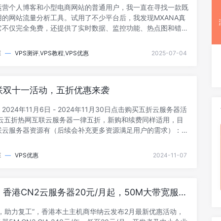
运营个人博客和小型电商网站的普通用户，我一直在寻找一款既
用的网站流量分析工具。试用了不少平台后，我发现MXANA真
它不仅完全免费，还提供了实时数据、监控功能、热点图和错误
的网站...
E
—
VPS测评
,
VPS教程
,
VPS优惠
2025-07-04
联双十一活动，五折优惠来袭
2024年11月6日 - 2024年11月30日点击购买五折云服务器活
上云五折热网互联云服务器一律五折，新购和续费同样适用，目
联云服务器资源有（后续会补充更多资源满足用户的需求）：香
E
—
VPS优惠
2024-11-07
香港CN2云服务器20元/月起，50M大带宽服务
88元/月，DDoS高防服务器4折
购，助力复工”，香港本土主机商华纳云发布2月最新优惠活动，