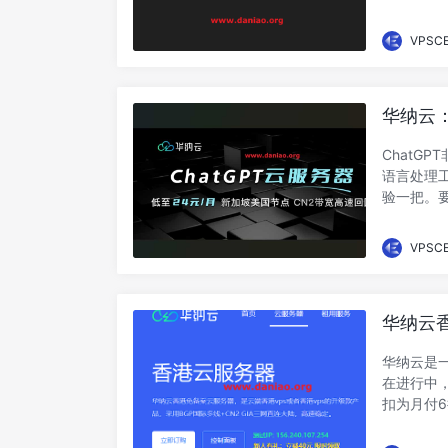
季...
VPSC
华纳云：
速回国
ChatG
语言处理
验一把。要
新加...
VPSC
华纳云香
起，双向C
华纳云是
在进行中
扣为月付6
付为384..