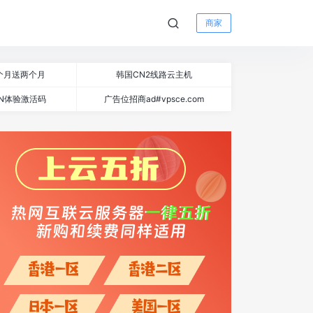
商家
个月送两个月
韩国CN2线路云主机
N体验激活码
广告位招商ad#vpsce.com