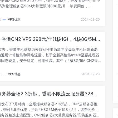
器5M CN2 GIA 240元/年，低至20元/月，开发者及中小企业
系列物理服务器50M大带宽限时888元/月，续费同价，...
E
—
VPS优惠
2024-02-20
港CN2 VPS 298元/年(1核1G)，4核8G/5M
港云服务器1999元/年
将过去，香港主机商华纳云特别推出两款年度爆款主机回馈新老
通用计算性能和网络流量，基于全新高性能Intel®至强处理器
D固态硬盘，安全稳定，可用性高。其中：4核8G/5M CN2香
E
—
VPS优惠
2023-12-23
务器全场2.3折起，香港不限流云服务器328元/
N2服务器/大带宽服务器/高防服务器季付5折起
发布了7月特惠，全场爆款服务器2.3折起，CN2云服务器推
，季付5.5折优惠，折后4H8G5M低至198元/月，续费同价；
务器精选主流配置，CN2服务器/大带宽服务器/高防服务器