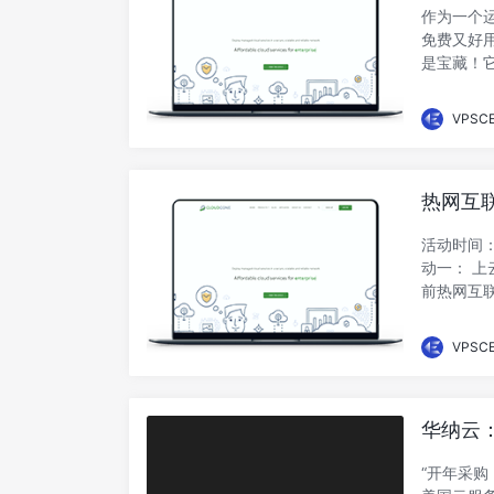
作为一个
免费又好
是宝藏！
监控，让我
VPSC
热网互
活动时间：
动一： 
前热网互
港...
VPSC
华纳云：
器限时8
“开年采