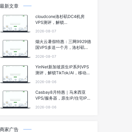
最新文章
cloudcone洛杉矶DC4机房
VPS测评，解锁
TikTok/AI/Netflix等
2026-08-07
烟火云暑假特惠：三网9929德
国VPS多送一个月，洛杉矶
9929双ISP住宅IP系列低至40
2026-08-07
元
YinNet新加坡原生IP系列VPS
测评，解锁TikTok/AI，移动效
果极佳
2026-08-06
Casbay8月特惠｜马来西亚
VPS/服务器，原生IP/住宅IP，
低至44马币，买6个月送6个
2026-08-06
月，100Mbps不限流量
商家广告