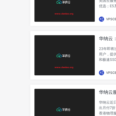
美国云服务
优选；E5
VPSC
华纳云：香
CN2香
23年即
用户，提供
和极速SS
港云...
VPSC
华纳云服
年起，C
华纳云近日
出月付7折
香港物理服