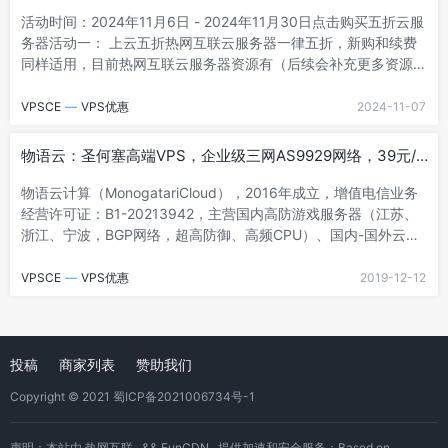
活动时间：2024年11月6日 - 2024年11月30日点击购买五折云服
务器活动一： 上云五折热网互联云服务器一律五折，新购和续费
同样适用，目前热网互联云服务器资源有（后续会补充更多资源满
足用户的需求）：香港...
VPSCE
—
VPS优惠
2024-11-07
物语云：圣何塞高端VPS，企业级三网AS9929网络，39元/
月，1G内存/1核(I9-10980XE)/50gNVMe/1T流量/10G防御
物语云计算（MonogatariCloud），2016年成立，增值电信业务
经营许可证：B1-20213942，主营国内高防游戏服务器（江苏、
浙江、宁波，BGP网络，超高防御、高频CPU）、国内-国外云计
算服务，...
VPSCE
—
VPS优惠
2019-12-12
Posts
投稿
商家列表
赞助我们
Navigation
Copyright © 2021
蜀ICP备2021006734号-1
声明：本站由
热网互联
&&
FunCDN
提供加速和安全服务；Based on