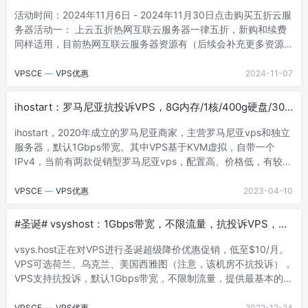
活动时间：2024年11月6日 - 2024年11月30日点击购买五折云服
务器活动一： 上云五折热网互联云服务器一律五折，新购和续费
同样适用，目前热网互联云服务器资源有（后续会补充更多资源满
足用户的需求）：香港...
VPSCE
—
VPS优惠
2024-11-07
ihostart：罗马尼亚抗投诉VPS，8G内存/1核/400g硬盘/30T
流量/1G带宽
ihostart，2020年成立的罗马尼亚商家，主营罗马尼亚vps和独立
服务器，默认1Gbps带宽。其中VPS基于KVM虚拟，自带一个
IPv4，当前有两款促销型罗马尼亚vps，配置高、价格低，有较高
的性价比。对...
VPSCE
—
VPS优惠
2023-04-10
#圣诞# vsyshost：1Gbps带宽，不限流量，抗投诉VPS，低
至$10/月，荷兰/乌克兰
vsys.host正在对VPS进行圣诞超级降价优惠促销，低至$10/月。
VPS可选荷兰、乌克兰、美国西雅图（注意，该机房不抗投诉），
VPS支持抗投诉，默认1Gbps带宽，不限制流量，提供最基本的
DDoS保护（站...
VPSCE
—
VPS优惠
2022-12-24